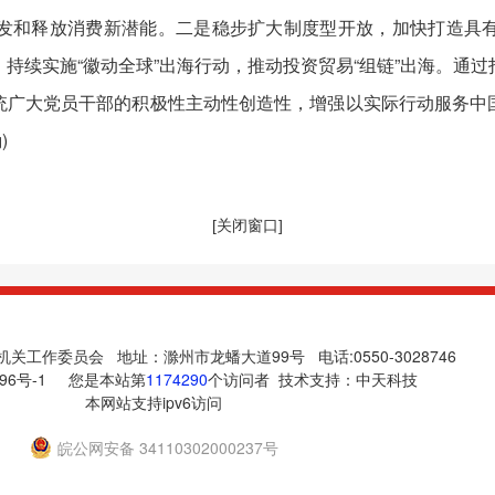
发和释放消费新潜能。二是稳步扩大制度型开放，加快打造具
持续实施“徽动全球”出海行动，推动投资贸易“组链”出海。通
统广大党员干部的积极性主动性创造性，增强以实际行动服务中
)
[关闭窗口]
关工作委员会 地址：滁州市龙蟠大道99号 电话:0550-3028746
96号-1
您是本站第
1174290
个访问者 技术支持：
中天科技
本网站支持ipv6访问
皖公网安备 34110302000237号