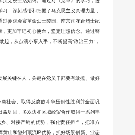
员党校生活始终。通过对《党章》的学习，进
学习，深刻感悟和把握了马克思主义真理力量，
通过参观金寨革命烈士陵园、南京雨花台烈士纪
量，更加牢记初心使命，坚定理想信念。通过警
起，从点滴小事入手，不断提高“政治三力”，
发展关键在人，关键在党员干部要有敢揽、做好
康社会、取得反腐败斗争压倒性胜利并全面巩
日益巩固，多双边和区域经贸合作取得一系列丰
城乡、对接产销的优势，强化责任担当，把准方
发挥黄山和徽州顶流IP优势，抓好场景创新、业态