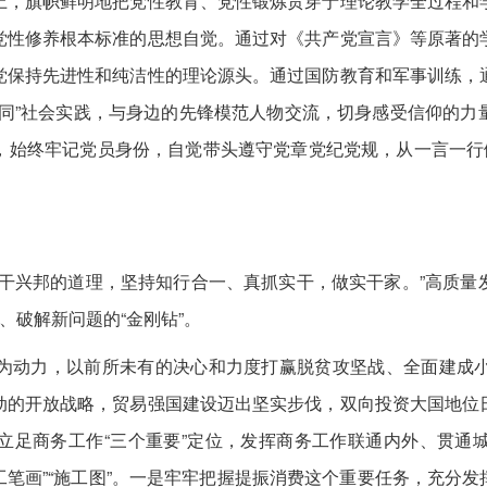
，旗帜鲜明地把党性教育、党性锻炼贯穿于理论教学全过程和学
党性修养根本标准的思想自觉。通过对《共产党宣言》等原著的
党保持先进性和纯洁性的理论源头。通过国防教育和军事训练，
五同”社会实践，与身边的先锋模范人物交流，切身感受信仰的力
，始终牢记党员身份，自觉带头遵守党章党纪党规，从一言一行做
。
兴邦的道理，坚持知行合一、真抓实干，做实干家。”高质量
、破解新问题的“金刚钻”。
动力，以前所未有的决心和力度打赢脱贫攻坚战、全面建成小
动的开放战略，贸易强国建设迈出坚实步伐，双向投资大国地位
立足商务工作“三个重要”定位，发挥商务工作联通内外、贯通
工笔画”“施工图”。一是牢牢把握提振消费这个重要任务，充分