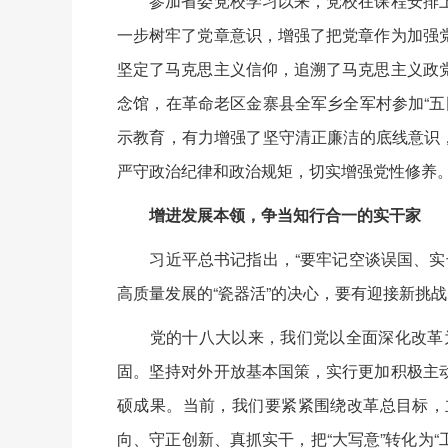
参加省委党校学习以来，党校在课程安排上
一步树牢了党章意识，增强了把党章作为加强
坚定了马克思主义信仰，追溯了马克思主义政
念馆，在革命老区金寨县全军乡全军村参加“
示教育，有力增强了坚守清正廉洁的底线意识
严守政治纪律和政治规矩，切实增强党性修养
增进发展本领，争当知行合一的实干家
习近平总书记指出，“要牢记空谈误国、实干
高质量发展的“瓷器活”的决心，要有迎接新挑战
党的十八大以来，我们党以全面深化改革为
固。坚持对外开放基本国策，实行更加积极主
硕成果。当前，我们要紧紧围绕改革总目标，
向、守正创新、真抓实干，把“大写意”转化为“