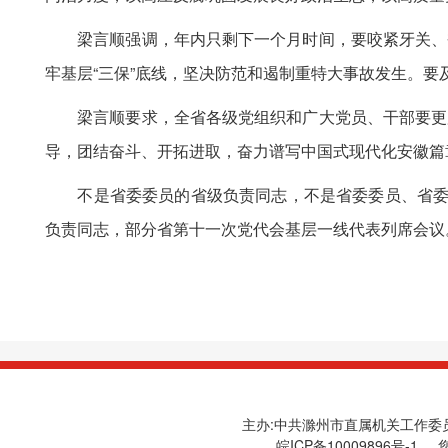
梁言顺强调，年内只剩下一个月时间，要咬紧牙关、奋
牢基层“三保”底线，坚决防范和遏制重特大事故发生。要
梁言顺要求，全省各级党组织和广大党员、干部要更加
导，团结奋斗、开拓进取，奋力谱写中国式现代化安徽篇
不是省委委员的省级负责同志，不是省委委员、省委候
负责同志，部分省第十一次党代会基层一线代表列席会议
主办:中共滁州市直属机关工作委员会
皖ICP备10009896号-1
您