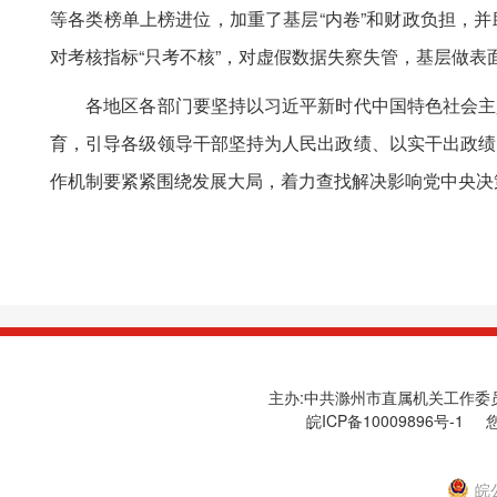
等各类榜单上榜进位，加重了基层“内卷”和财政负担，
对考核指标“只考不核”，对虚假数据失察失管，基层做
各地区各部门要坚持以习近平新时代中国特色社会主义
育，引导各级领导干部坚持为人民出政绩、以实干出政绩
作机制要紧紧围绕发展大局，着力查找解决影响党中央决
主办:中共滁州市直属机关工作委员会
皖ICP备10009896号-1
您
皖公