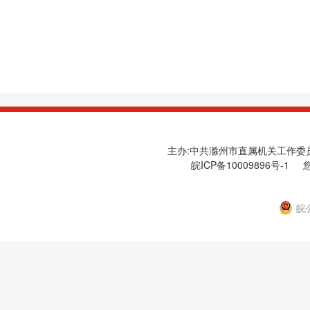
主办:中共滁州市直属机关工作委员会
皖ICP备10009896号-1
您
皖公