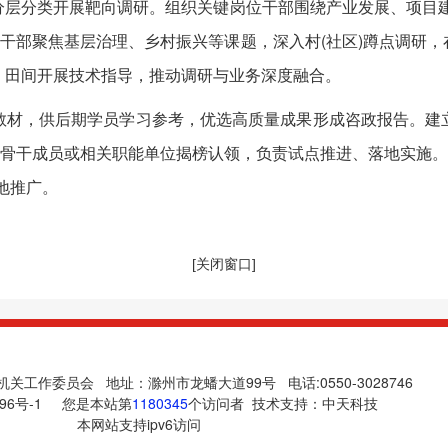
分类开展靶向调研。组织关键岗位干部围绕产业发展、项目建
干部聚焦基层治理、乡村振兴等课题，深入村(社区)蹲点调研，
、田间开展技术指导，推动调研与业务深度融合。
材，供后期学员学习参考，优选高质量成果形成咨政报告。建立
题骨干成员或相关职能单位揭榜认领，负责试点推进、落地实施。
落地推广。
[关闭窗口]
关工作委员会 地址：滁州市龙蟠大道99号 电话:0550-3028746
96号-1
您是本站第
1180345
个访问者 技术支持：
中天科技
本网站支持ipv6访问