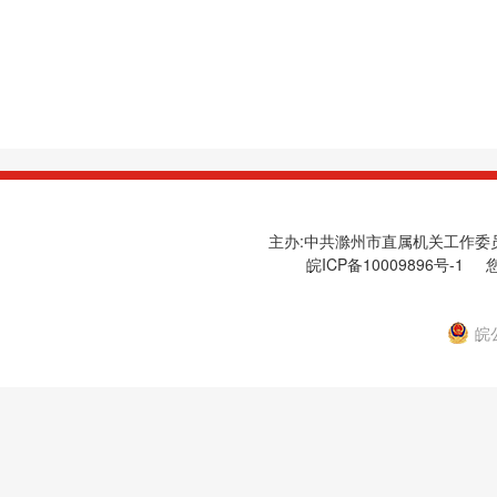
主办:中共滁州市直属机关工作委员会
皖ICP备10009896号-1
您
皖公